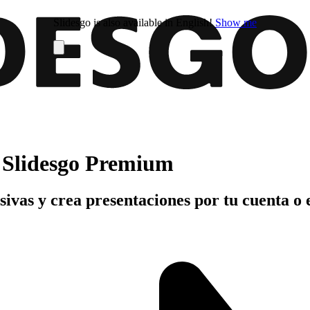
Slidesgo is also available in English!
Show me
n Slidesgo Premium
usivas y crea presentaciones por tu cuenta o 