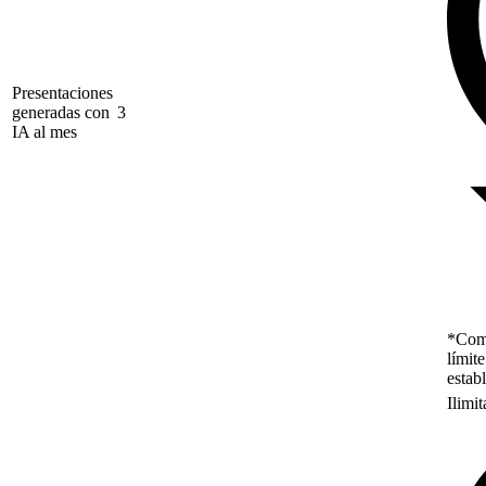
Presentaciones
generadas con
3
IA al mes
*Como
límit
estab
Ilimi