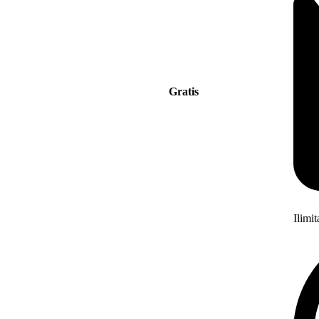
Gratis
Ilimi