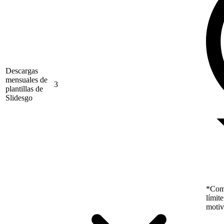
Descargas
mensuales de
3
plantillas de
Slidesgo
*Como
límit
motiv