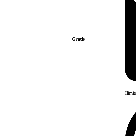
Gratis
Ilimi