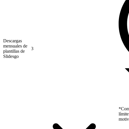
Descargas
mensuales de
3
plantillas de
Slidesgo
*Como
límit
motiv