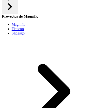
Proyectos de Magnific
Magnific
Flaticon
Slidesgo