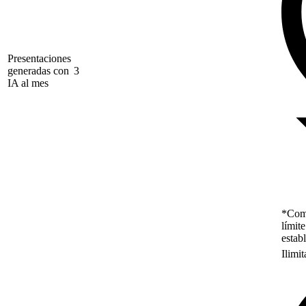
Presentaciones
generadas con
3
IA al mes
*Como
límit
estab
Ilimi