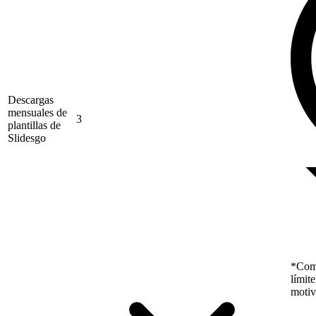
Descargas
mensuales de
3
plantillas de
Slidesgo
*Como
límit
motiv