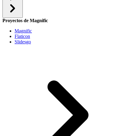
Proyectos de Magnific
Magnific
Flaticon
Slidesgo