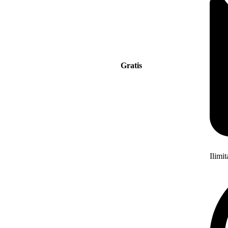
Gratis
Ilimi