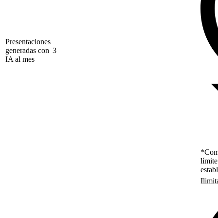
Presentaciones
generadas con
3
IA al mes
*Como
límit
estab
Ilimi