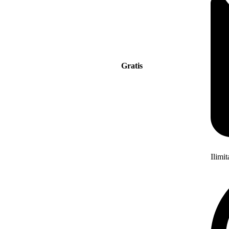
Gratis
Ilimi