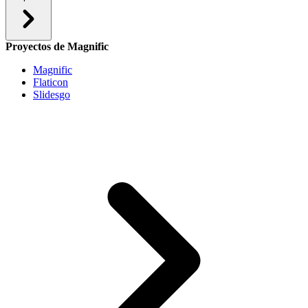
Proyectos de Magnific
Magnific
Flaticon
Slidesgo