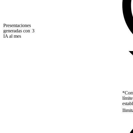
Presentaciones
generadas con
3
IA al mes
*Como
límit
estab
Ilimi