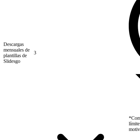
Descargas
mensuales de
3
plantillas de
Slidesgo
*Como
límit
motiv