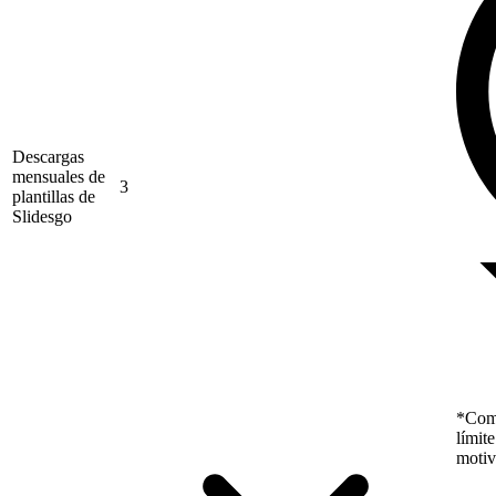
Descargas
mensuales de
3
plantillas de
Slidesgo
*Como
límit
motiv