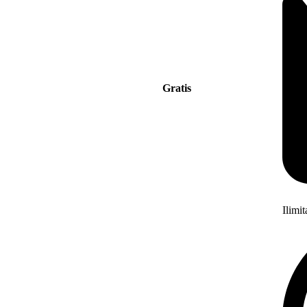
Gratis
Ilimi