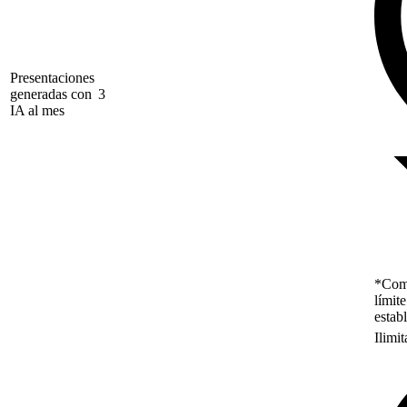
Presentaciones
generadas con
3
IA al mes
*Como
límit
estab
Ilimi