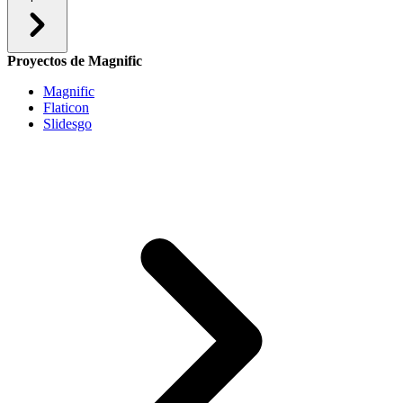
Proyectos de Magnific
Magnific
Flaticon
Slidesgo