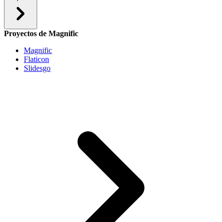
Proyectos de Magnific
Magnific
Flaticon
Slidesgo