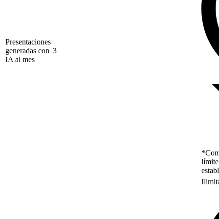
Presentaciones
generadas con
3
IA al mes
*Como
límit
estab
Ilimi