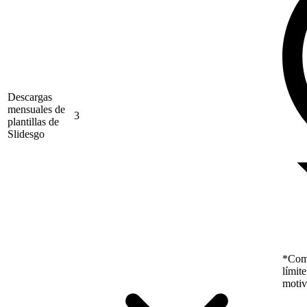
Descargas
mensuales de
3
plantillas de
Slidesgo
*Como
límit
motiv