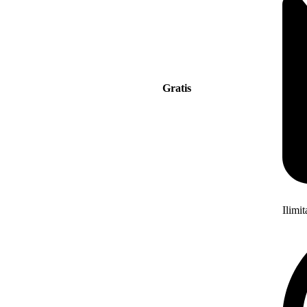
Gratis
Ilimi