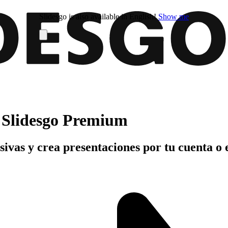
Slidesgo is also available in English!
Show me
n Slidesgo Premium
usivas y crea presentaciones por tu cuenta o 