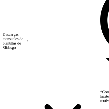
Descargas
mensuales de
3
plantillas de
Slidesgo
*Como
límit
motiv