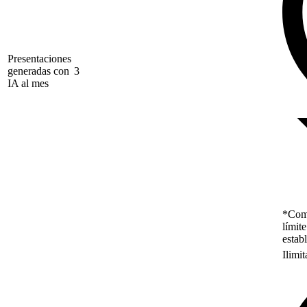
Presentaciones
generadas con
3
IA al mes
*Como
límit
estab
Ilimi