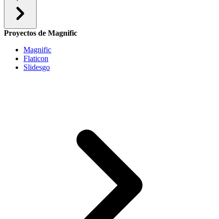
Proyectos de Magnific
Magnific
Flaticon
Slidesgo