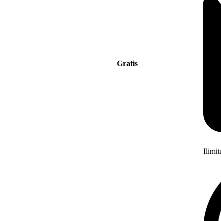
Gratis
Ilimi