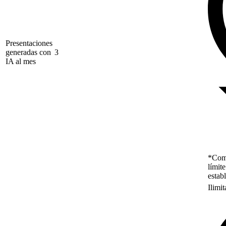
Presentaciones
generadas con
3
IA al mes
*Como
límit
estab
Ilimi