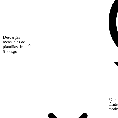
Descargas
mensuales de
3
plantillas de
Slidesgo
*Como
límit
motiv