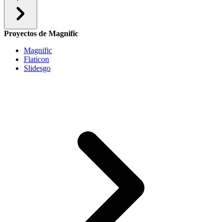
Proyectos de Magnific
Magnific
Flaticon
Slidesgo