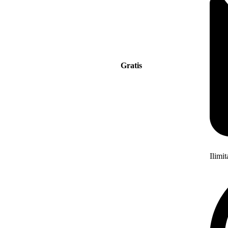
Gratis
Ilimi