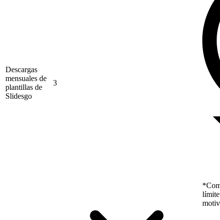
Descargas
mensuales de
3
plantillas de
Slidesgo
*Como
límit
motiv