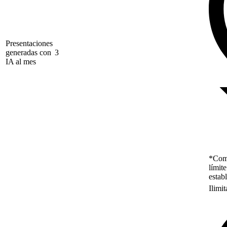
Presentaciones
generadas con
3
IA al mes
*Como
límit
estab
Ilimi