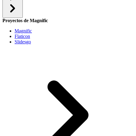
Proyectos de Magnific
Magnific
Flaticon
Slidesgo