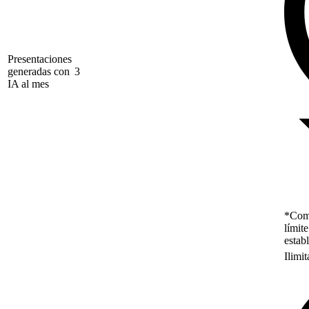
Presentaciones
generadas con
3
IA al mes
*Como
límit
estab
Ilimi