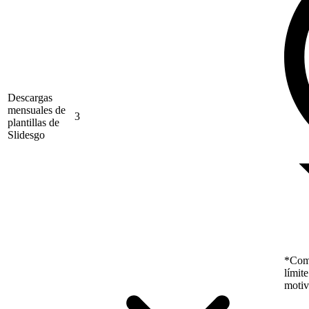
Descargas
mensuales de
3
plantillas de
Slidesgo
*Como
límit
motiv