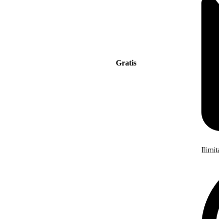
Gratis
Ilimi