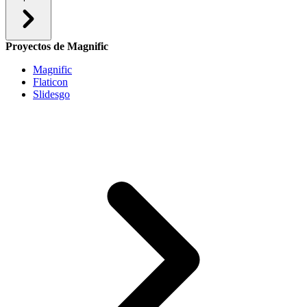
Proyectos de Magnific
Magnific
Flaticon
Slidesgo