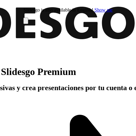
Slidesgo is also available in English!
Show me
n Slidesgo Premium
usivas y crea presentaciones por tu cuenta o 