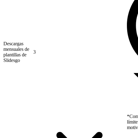
Descargas
mensuales de
3
plantillas de
Slidesgo
*Como
límit
motiv