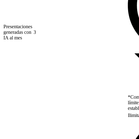
Presentaciones
generadas con
3
IA al mes
*Como
límit
estab
Ilimi