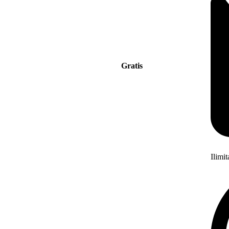
Gratis
Ilimi