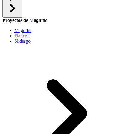
Proyectos de Magnific
Magnific
Flaticon
Slidesgo