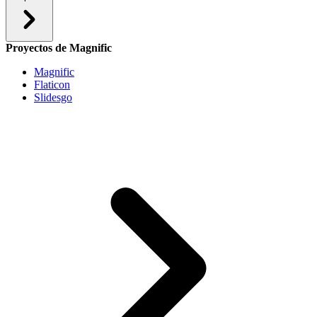
Proyectos de Magnific
Magnific
Flaticon
Slidesgo