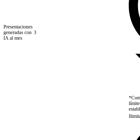
Presentaciones
generadas con
3
IA al mes
*Como
límit
estab
Ilimi