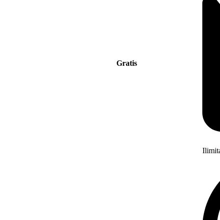
Gratis
Ilimi