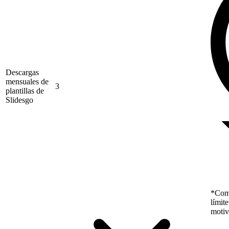
Descargas
mensuales de
3
plantillas de
Slidesgo
*Como
límit
motiv