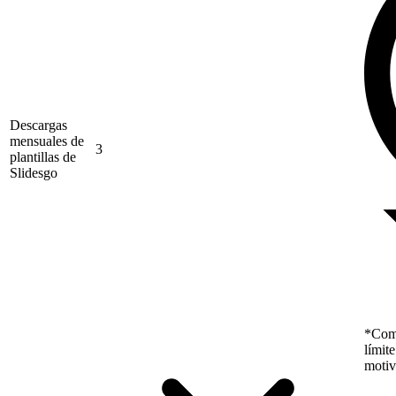
Descargas
mensuales de
3
plantillas de
Slidesgo
*Como
límit
motiv