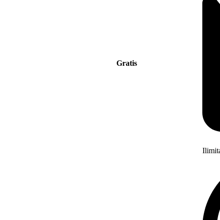
Gratis
Ilimi