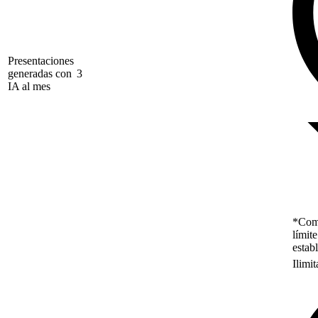
Presentaciones
generadas con
3
IA al mes
*Como
límit
estab
Ilimi