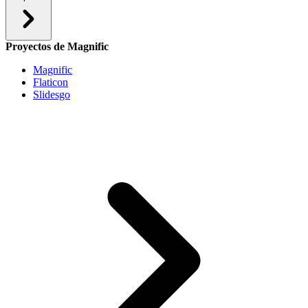
Proyectos de Magnific
Magnific
Flaticon
Slidesgo