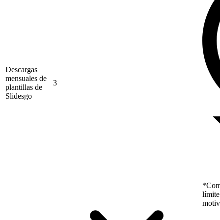
Descargas
mensuales de
3
plantillas de
Slidesgo
*Como
límit
motiv