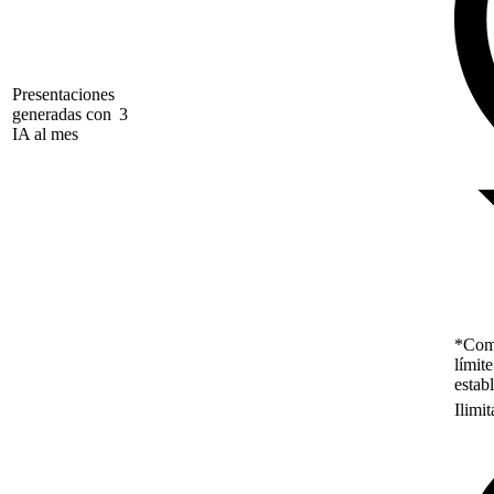
Presentaciones
generadas con
3
IA al mes
*Como
límit
estab
Ilimi