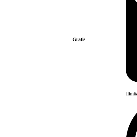
Gratis
Ilimi