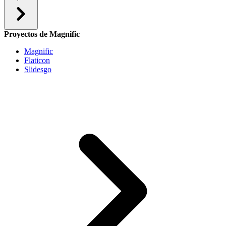
Proyectos de Magnific
Magnific
Flaticon
Slidesgo