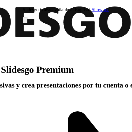
Slidesgo is also available in English!
Show me
n Slidesgo Premium
usivas y crea presentaciones por tu cuenta o 