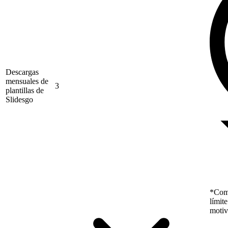
Descargas
mensuales de
3
plantillas de
Slidesgo
*Como
límit
motiv