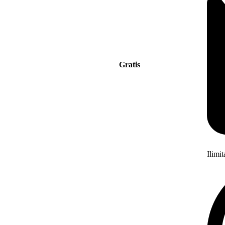
Gratis
Ilimi