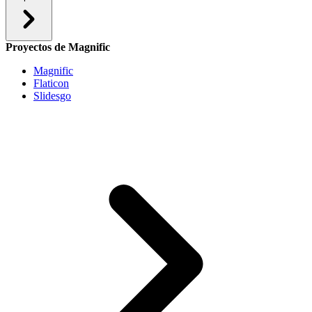
Proyectos de Magnific
Magnific
Flaticon
Slidesgo