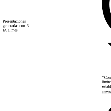
Presentaciones
generadas con
3
IA al mes
*Como
límit
estab
Ilimi