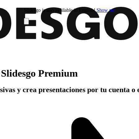
Slidesgo is also available in English!
Show me
n Slidesgo Premium
usivas y crea presentaciones por tu cuenta o 