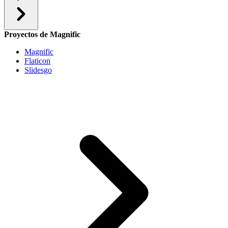
Proyectos de Magnific
Magnific
Flaticon
Slidesgo