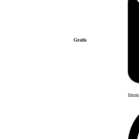
Gratis
Ilimi