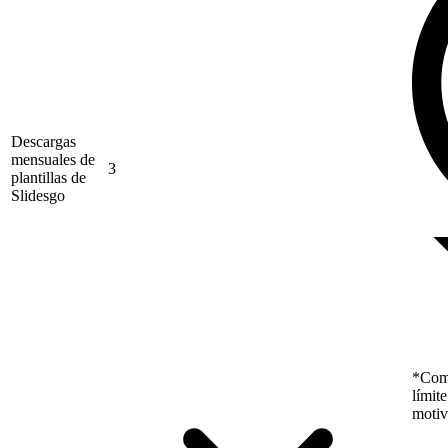
Descargas
mensuales de
3
plantillas de
Slidesgo
*Como
límit
motiv