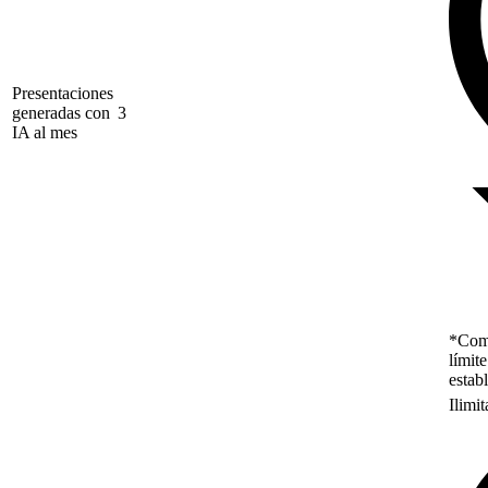
Presentaciones
generadas con
3
IA al mes
*Como
límit
estab
Ilimi