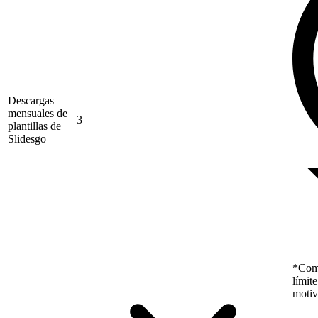
Descargas
mensuales de
3
plantillas de
Slidesgo
*Como
límit
motiv