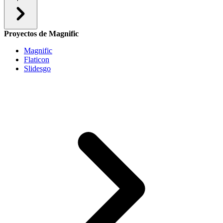
Proyectos de Magnific
Magnific
Flaticon
Slidesgo