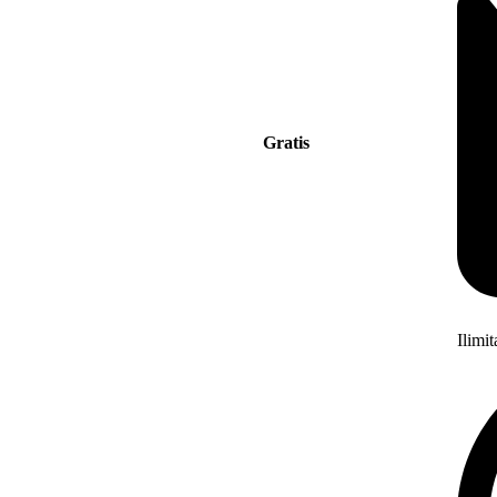
Gratis
Ilimi