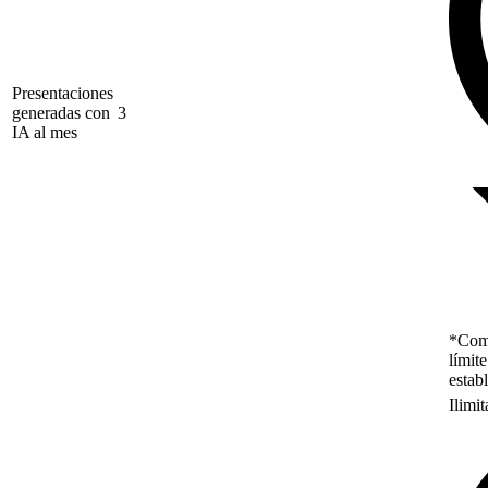
Presentaciones
generadas con
3
IA al mes
*Como
límit
estab
Ilimi