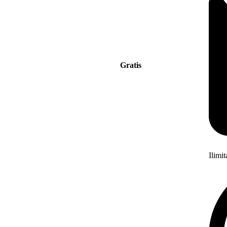
Gratis
Ilimi