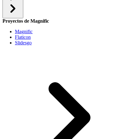
Proyectos de Magnific
Magnific
Flaticon
Slidesgo