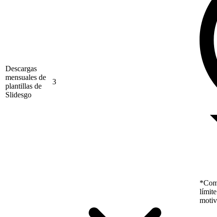
Descargas
mensuales de
3
plantillas de
Slidesgo
*Como
límit
motiv