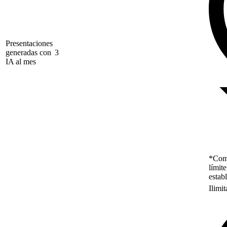
Presentaciones
generadas con
3
IA al mes
*Como
límit
estab
Ilimi