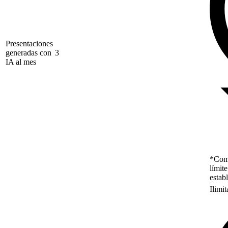
Presentaciones
generadas con
3
IA al mes
*Como
límit
estab
Ilimi