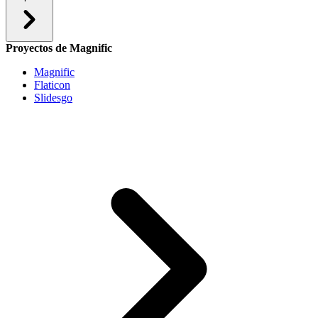
Proyectos de Magnific
Magnific
Flaticon
Slidesgo