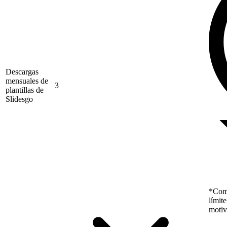
Descargas
mensuales de
3
plantillas de
Slidesgo
*Como
límit
motiv