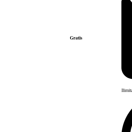
Gratis
Ilimi