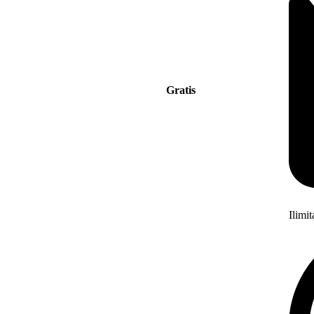
Gratis
Ilimi