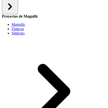
Proyectos de Magnific
Magnific
Flaticon
Slidesgo