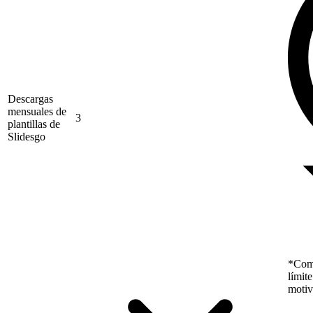
Descargas
mensuales de
3
plantillas de
Slidesgo
*Como
límit
motiv