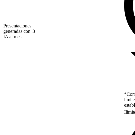
Presentaciones
generadas con
3
IA al mes
*Como
límit
estab
Ilimi