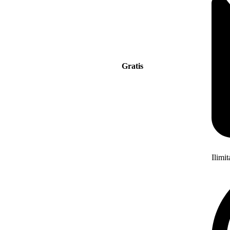
Gratis
Ilimi