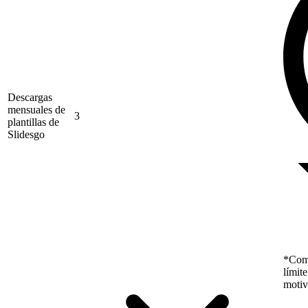
Descargas
mensuales de
3
plantillas de
Slidesgo
*Como
límit
motiv