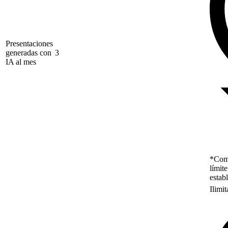
Presentaciones
generadas con
3
IA al mes
*Como
límit
estab
Ilimi