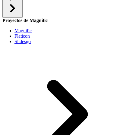
Proyectos de Magnific
Magnific
Flaticon
Slidesgo