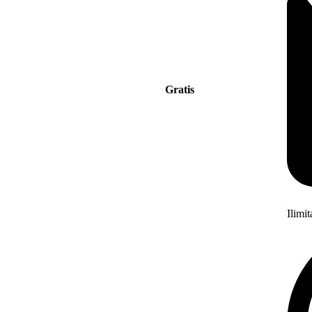
Gratis
Ilimi