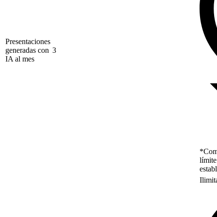
Presentaciones
generadas con
3
IA al mes
*Como
límit
estab
Ilimi