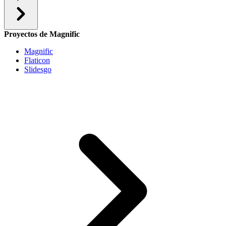
Proyectos de Magnific
Magnific
Flaticon
Slidesgo