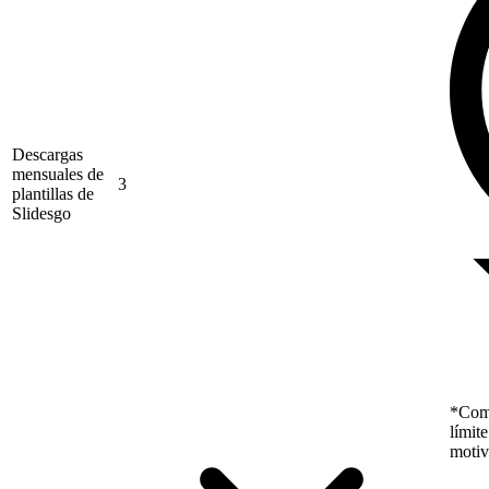
Descargas
mensuales de
3
plantillas de
Slidesgo
*Como
límit
motiv