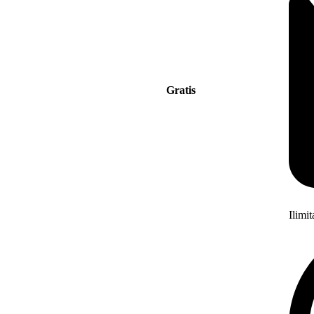
Gratis
Ilimi