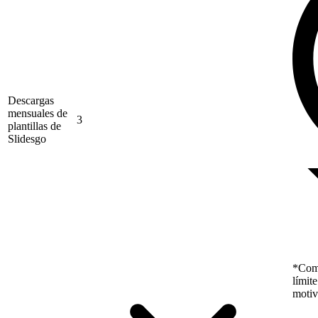
Descargas
mensuales de
3
plantillas de
Slidesgo
*Como
límit
motiv