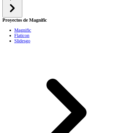
Proyectos de Magnific
Magnific
Flaticon
Slidesgo