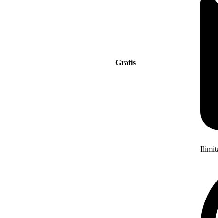
Gratis
Ilimi