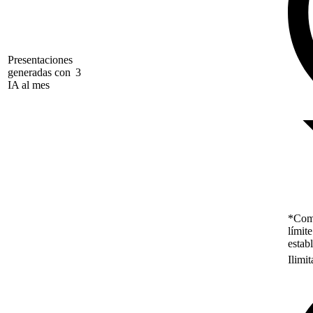
Presentaciones
generadas con
3
IA al mes
*Como
límit
estab
Ilimi