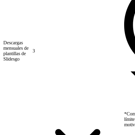
Descargas
mensuales de
3
plantillas de
Slidesgo
*Como
límit
motiv