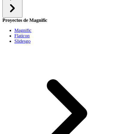
Proyectos de Magnific
Magnific
Flaticon
Slidesgo