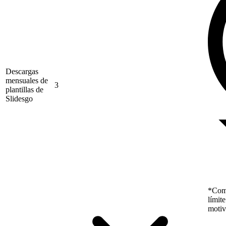
Descargas
mensuales de
3
plantillas de
Slidesgo
*Como
límit
motiv