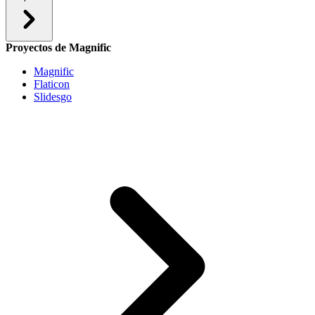
Proyectos de Magnific
Magnific
Flaticon
Slidesgo