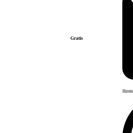
Gratis
Ilimi