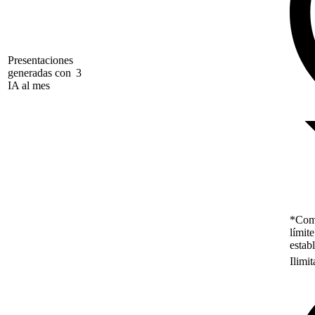
Presentaciones
generadas con
3
IA al mes
*Como
límit
estab
Ilimi