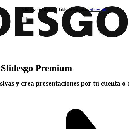
Slidesgo is also available in English!
Show me
n Slidesgo Premium
usivas y crea presentaciones por tu cuenta o 