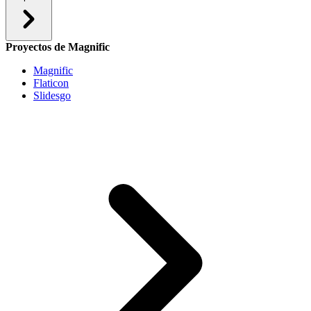
Proyectos de Magnific
Magnific
Flaticon
Slidesgo