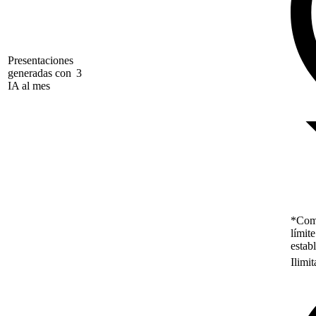
Presentaciones
generadas con
3
IA al mes
*Como
límit
estab
Ilimi