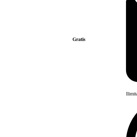
Gratis
Ilimi