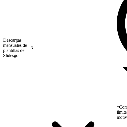
Descargas
mensuales de
3
plantillas de
Slidesgo
*Como
límit
motiv