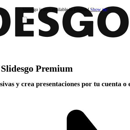
Slidesgo is also available in English!
Show me
n Slidesgo Premium
usivas y crea presentaciones por tu cuenta o 