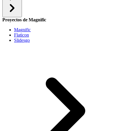
Proyectos de Magnific
Magnific
Flaticon
Slidesgo