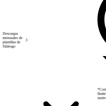
Descargas
mensuales de
3
plantillas de
Slidesgo
*Como
límit
motiv