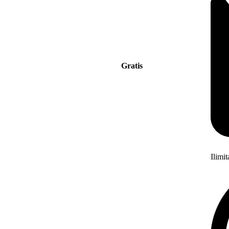
Gratis
Ilimi