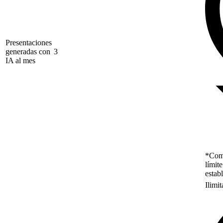
Presentaciones
generadas con
3
IA al mes
*Como
límit
estab
Ilimi