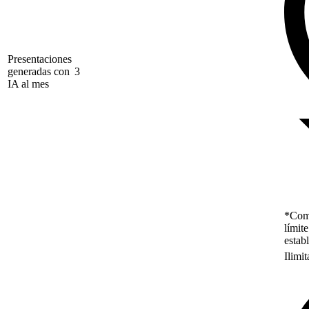
Presentaciones
generadas con
3
IA al mes
*Como
límit
estab
Ilimi