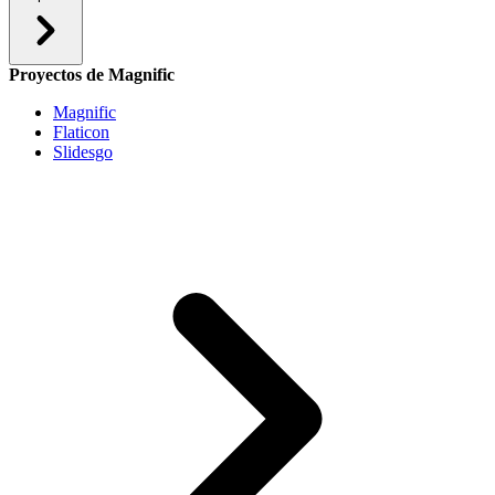
Proyectos de Magnific
Magnific
Flaticon
Slidesgo