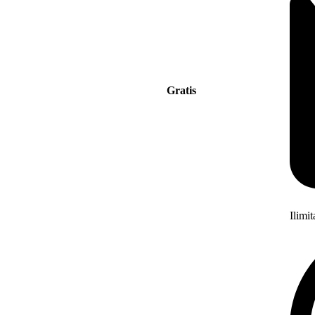
Gratis
Ilimi