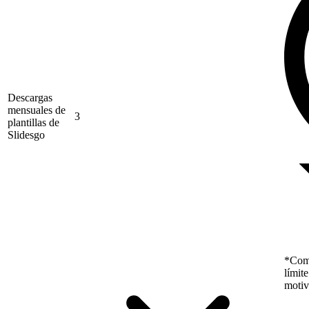
Descargas
mensuales de
3
plantillas de
Slidesgo
*Como
límit
motiv