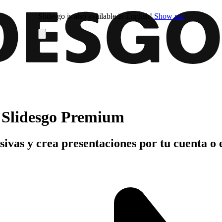
Slidesgo is also available in English!
Show me
n Slidesgo Premium
usivas y crea presentaciones por tu cuenta o 