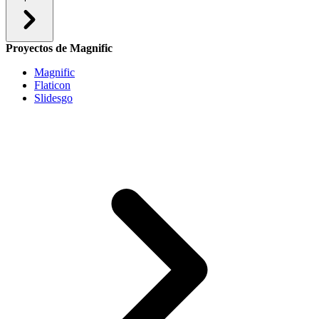
Proyectos de Magnific
Magnific
Flaticon
Slidesgo