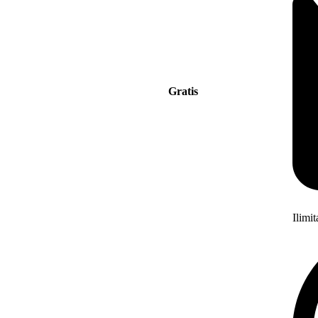
Gratis
Ilimi