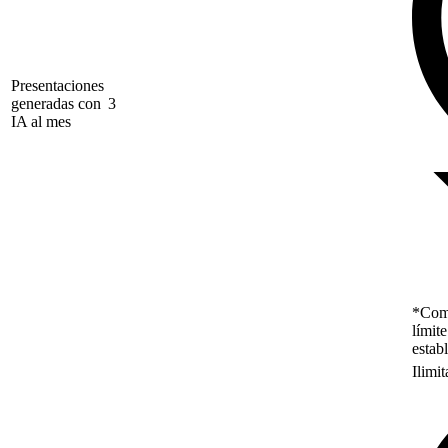
Presentaciones
generadas con
3
IA al mes
*Como
límit
estab
Ilimi