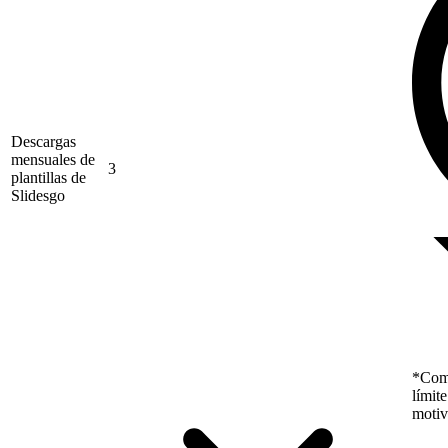
Descargas
mensuales de
3
plantillas de
Slidesgo
*Como
límit
motiv