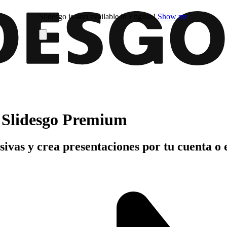
Slidesgo is also available in English!
Show me
n Slidesgo Premium
usivas y crea presentaciones por tu cuenta o 