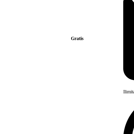
Gratis
Ilimi