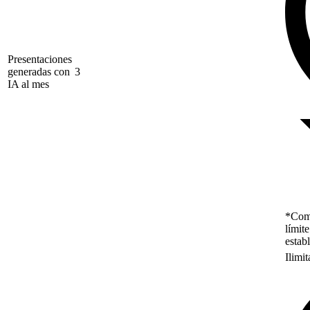
Presentaciones
generadas con
3
IA al mes
*Como
límit
estab
Ilimi