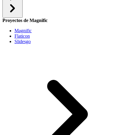
Proyectos de Magnific
Magnific
Flaticon
Slidesgo