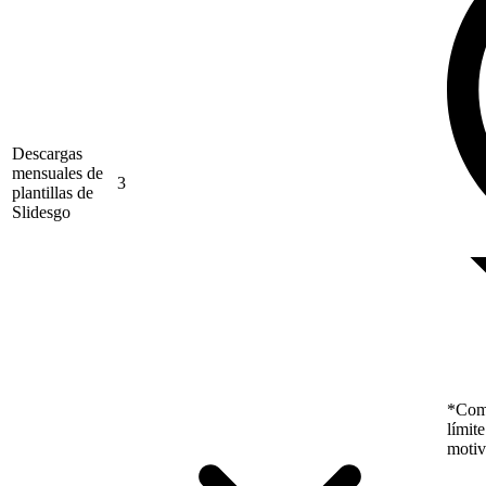
Descargas
mensuales de
3
plantillas de
Slidesgo
*Como
límit
motiv