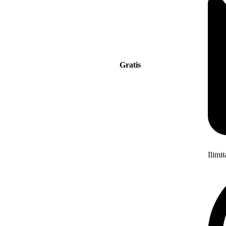
Gratis
Ilimi