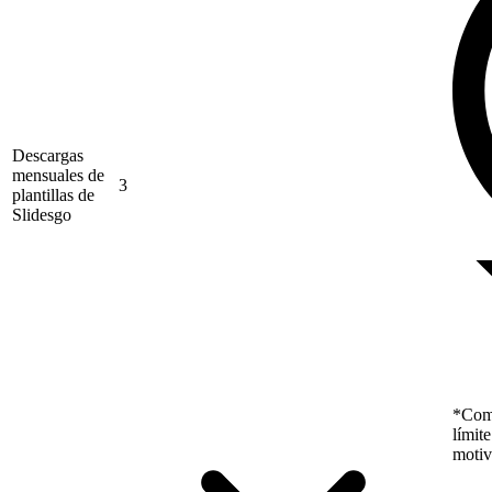
Descargas
mensuales de
3
plantillas de
Slidesgo
*Como
límit
motiv