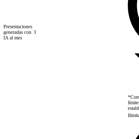
Presentaciones
generadas con
3
IA al mes
*Como
límit
estab
Ilimi