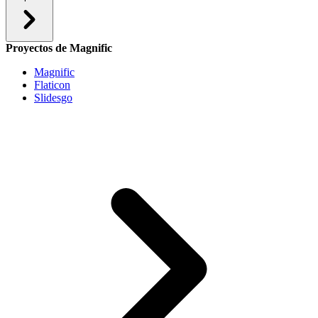
Proyectos de Magnific
Magnific
Flaticon
Slidesgo