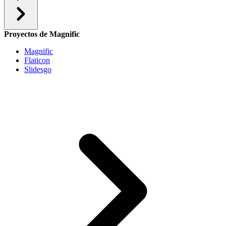
Proyectos de Magnific
Magnific
Flaticon
Slidesgo