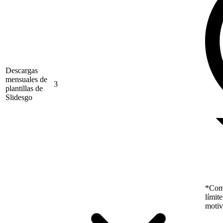
Descargas
mensuales de
3
plantillas de
Slidesgo
*Como
límit
motiv