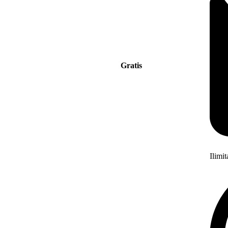
Gratis
Ilimi