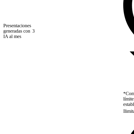
Presentaciones
generadas con
3
IA al mes
*Como
límit
estab
Ilimi