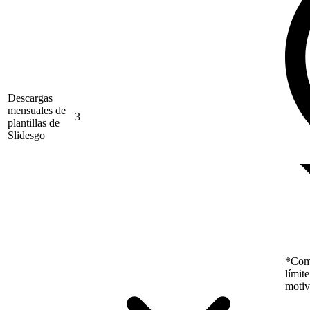
Descargas
mensuales de
3
plantillas de
Slidesgo
*Como
límit
motiv