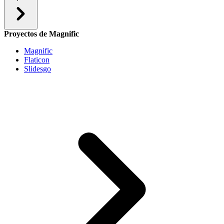
Proyectos de Magnific
Magnific
Flaticon
Slidesgo