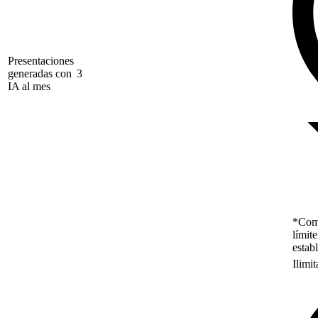
Presentaciones
generadas con
3
IA al mes
*Como
límit
estab
Ilimi