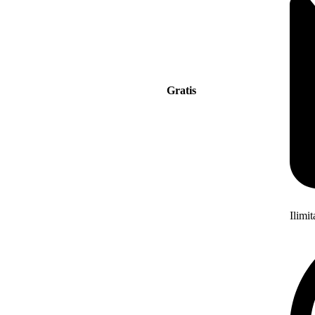
Gratis
Ilimi