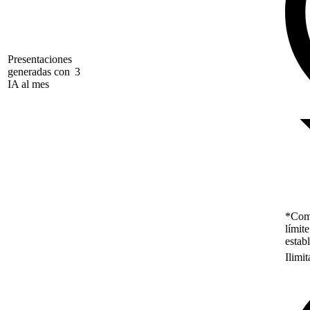
Presentaciones
generadas con
3
IA al mes
*Como
límit
estab
Ilimi