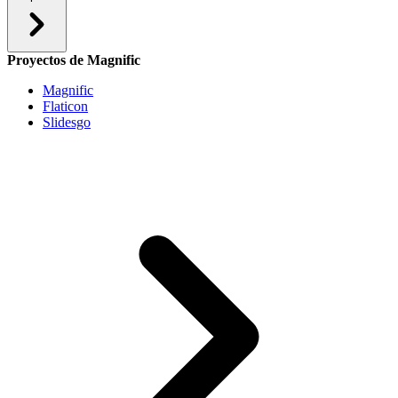
Proyectos de Magnific
Magnific
Flaticon
Slidesgo