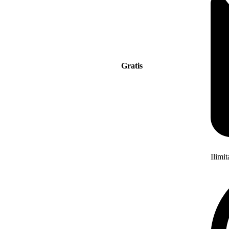
Gratis
Ilimi