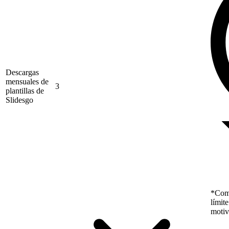
Descargas
mensuales de
3
plantillas de
Slidesgo
*Como
límit
motiv