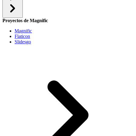
Proyectos de Magnific
Magnific
Flaticon
Slidesgo