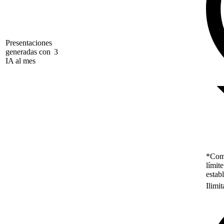
Presentaciones
generadas con
3
IA al mes
*Como
límit
estab
Ilimi