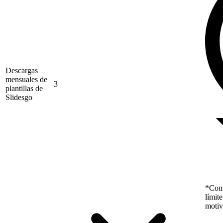
Descargas
mensuales de
3
plantillas de
Slidesgo
*Como
límit
motiv