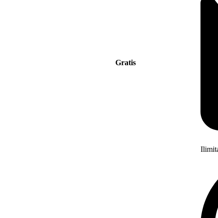
Gratis
Ilimi