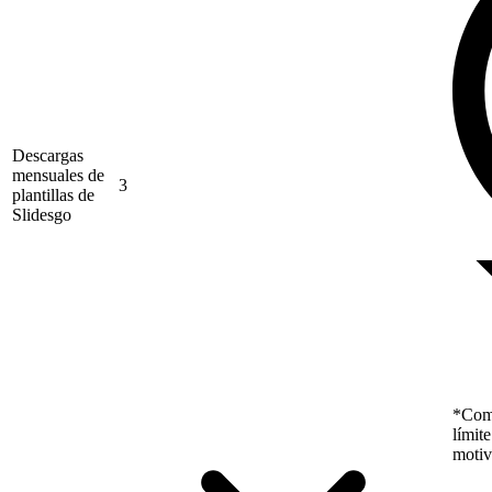
Descargas
mensuales de
3
plantillas de
Slidesgo
*Como
límit
motiv