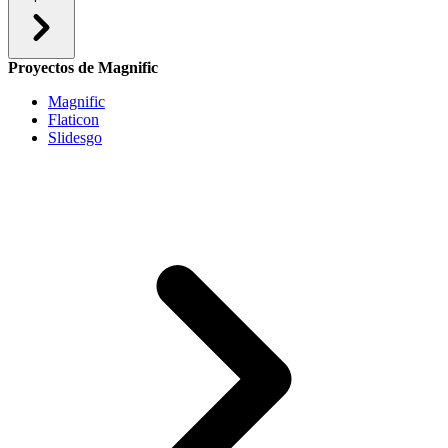
Proyectos de Magnific
Magnific
Flaticon
Slidesgo