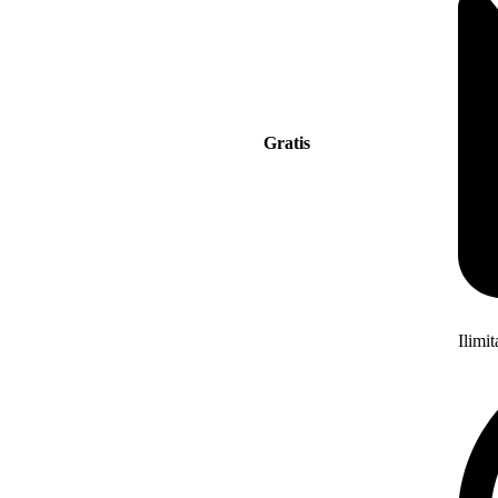
Gratis
Ilimi