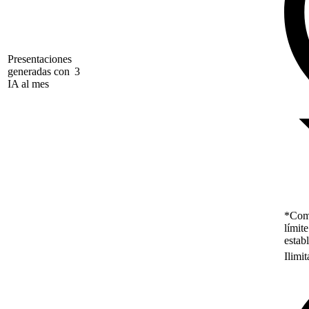
Presentaciones
generadas con
3
IA al mes
*Como
límit
estab
Ilimi