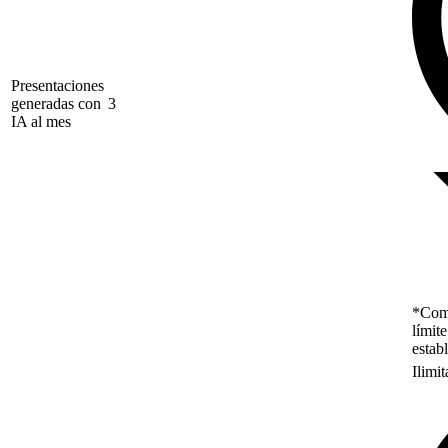
Presentaciones
generadas con
3
IA al mes
*Como
límit
estab
Ilimi