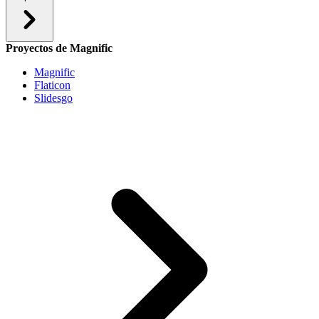
Proyectos de Magnific
Magnific
Flaticon
Slidesgo