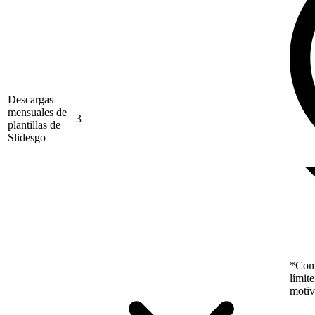
Descargas
mensuales de
3
plantillas de
Slidesgo
*Como
límit
motiv