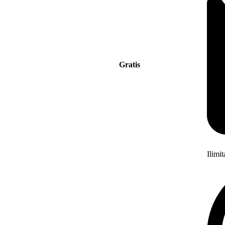
Gratis
Ilimi