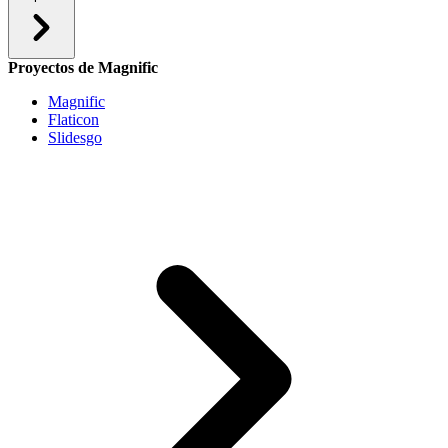
Proyectos de Magnific
Magnific
Flaticon
Slidesgo