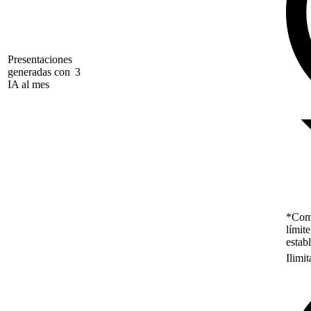
Presentaciones
generadas con
3
IA al mes
*Como
límit
estab
Ilimi