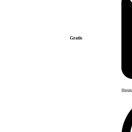
Gratis
Ilimi