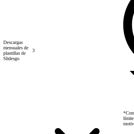
Descargas
mensuales de
3
plantillas de
Slidesgo
*Como
límit
motiv