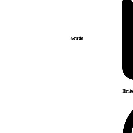
Gratis
Ilimi