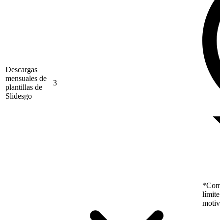
Descargas
mensuales de
3
plantillas de
Slidesgo
*Como
límit
motiv