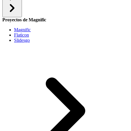
Proyectos de Magnific
Magnific
Flaticon
Slidesgo