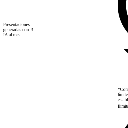
Presentaciones
generadas con
3
IA al mes
*Como
límit
estab
Ilimi