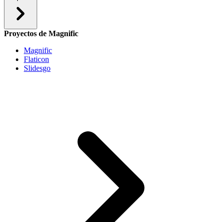
Proyectos de Magnific
Magnific
Flaticon
Slidesgo