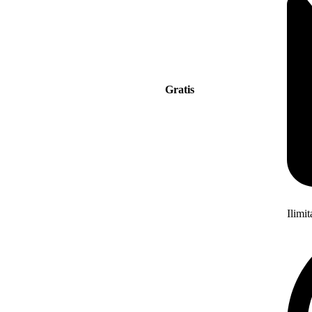
Gratis
Ilimi