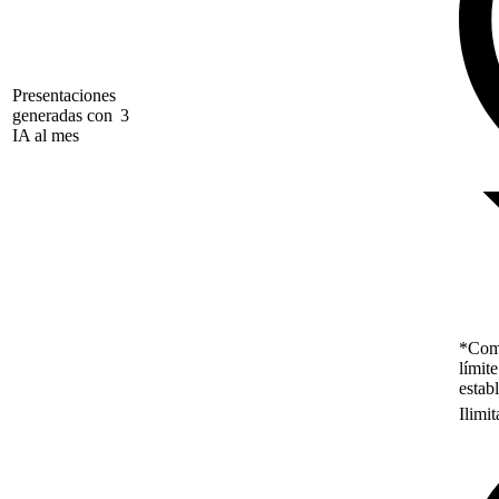
Presentaciones
generadas con
3
IA al mes
*Como
límit
estab
Ilimi