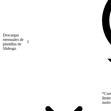
Descargas
mensuales de
3
plantillas de
Slidesgo
*Como
límit
motiv