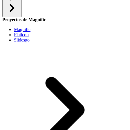
Proyectos de Magnific
Magnific
Flaticon
Slidesgo