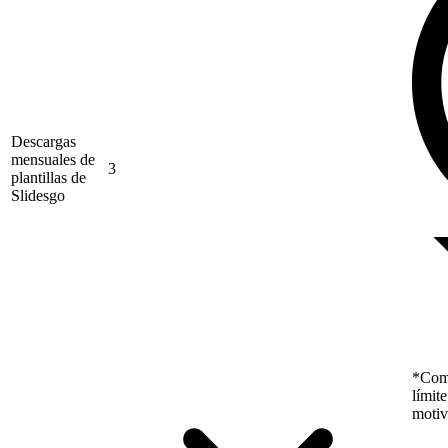
Descargas
mensuales de
3
plantillas de
Slidesgo
*Como
límit
motiv