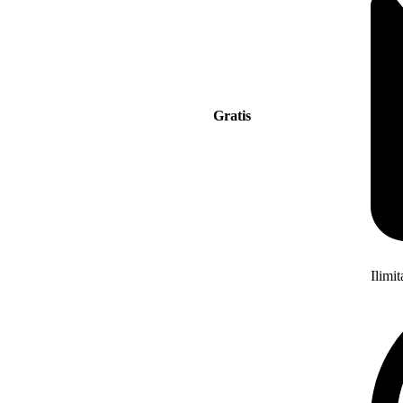
Gratis
Ilimi