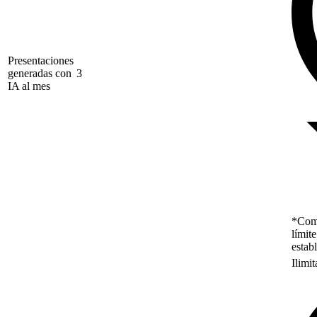
Presentaciones
generadas con
3
IA al mes
*Como
límit
estab
Ilimi